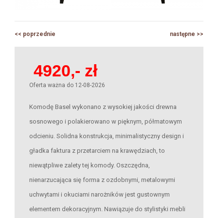
KOSZYK
<< poprzednie
następne >>
POLITYKA PRYWATNOŚCI
Oferta ważna do 12-08-2026
Komodę Basel wykonano z wysokiej jakości drewna
sosnowego i polakierowano w pięknym, półmatowym
odcieniu. Solidna konstrukcja, minimalistyczny design i
gładka faktura z przetarciem na krawędziach, to
niewątpliwe zalety tej komody. Oszczędna,
nienarzucająca się forma z ozdobnymi, metalowymi
uchwytami i okuciami narożników jest gustownym
elementem dekoracyjnym. Nawiązuje do stylistyki mebli